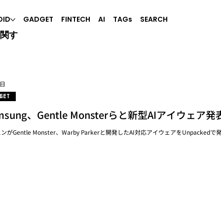
OID
GADGET
FINTECH
AI
TAGs
SEARCH
に関す
4日
GET
msung、Gentle Monsterらと新型AIアイウェア発
ンがGentle Monster、Warby Parkerと開発したAI対応アイウェアをUnpacked