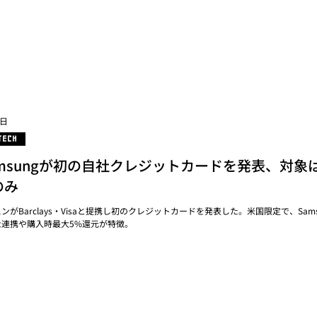
2日
TECH
amsungが初の自社クレジットカードを発表、対象
のみ
ンがBarclays・Visaと提携し初のクレジットカードを発表した。米国限定で、Sams
let連携や購入時最大5%還元が特徴。