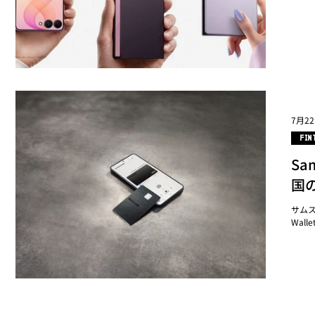
7月2
FIN
S
国
サムス
Wal