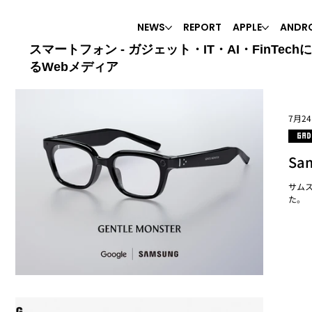
NEWS
REPORT
APPLE
ANDR
スマートフォン - ガジェット・IT・AI・FinTech
るWebメディア
7月2
GAD
Sa
サムス
た。