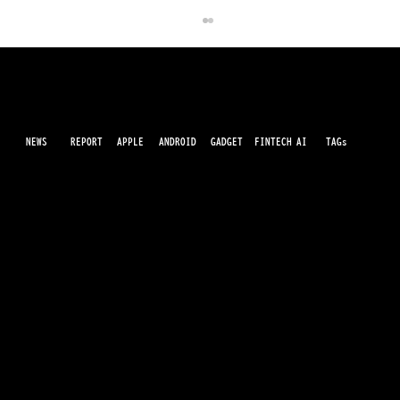
NEWS
AI
APPLE
ANDROID
GADGET
FINTECH
REPORT
TAGs
最先端のガジェット・IT・AI・FinTechの最新情報をわかりやすくお届けするWebメディアです。世の中に溢れている革新的なテクノロジーから、業界の最新トレンド、話題のプロ
ダクトレビューまで、専門知識がなくても楽しめる記事をピックアップして提供。AIの進化やキャッシュレス決済の未来、スマートデバイスの活用法など、日々進化するテクノロジ
ーの情報を精査して、あなたの生活やビジネスに役立つ情報をお届けします。
Samsungの三つ折りスマホのプロトタイ
プを公開