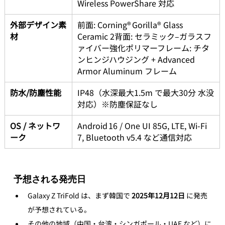
Wireless PowerShare 対応 
外部デザイン素
前面: Corning® Gorilla® Glass 
材
Ceramic 2背面: セラミック–ガラスフ
ァイバー強化ポリマーフレーム: チタ
ンヒンジハウジング + Advanced 
Armor Aluminum フレーム 
防水/防塵性能
IP48（水深最大1.5m で最大30分 水没
対応）※防塵保証なし 
OS / ネットワ
Android 16 / One UI 85G, LTE, Wi‑Fi 
ーク
7, Bluetooth v5.4 など通信対応 
予想される発売日
Galaxy Z TriFold は、まず韓国で 
2025年12月12日
 に発売
が予想されている。
その他の地域（中国・台湾・シンガポール・UAE など）に