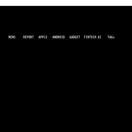
NEWS
AI
APPLE
ANDROID
GADGET
FINTECH
REPORT
TAGs
最先端のガジェット・IT・AI・FinTechの最新情報をわかりやすくお届けするWebメディアです。世の中に溢れている革新的なテクノロジーから、業界の最新トレンド、話題のプロ
ダクトレビューまで、専門知識がなくても楽しめる記事をピックアップして提供。AIの進化やキャッシュレス決済の未来、スマートデバイスの活用法など、日々進化するテクノロジ
ーの情報を精査して、あなたの生活やビジネスに役立つ情報をお届けします。
PayPay、香港・台湾ユーザー向け海外キ
ャッシュレス決済連携を強化
運営会社