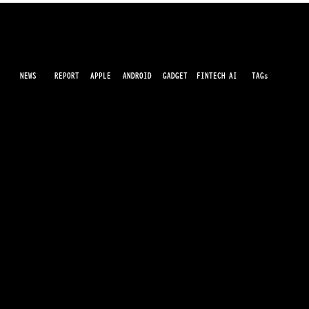
NEWS
AI
APPLE
ANDROID
GADGET
FINTECH
REPORT
TAGs
最先端のガジェット・IT・AI・FinTechの最新情報をわかりやすくお届けするWebメディアです。世の中に溢れている革新的なテクノロジーから、業界の最新トレンド、話題のプロ
ダクトレビューまで、専門知識がなくても楽しめる記事をピックアップして提供。AIの進化やキャッシュレス決済の未来、スマートデバイスの活用法など、日々進化するテクノロジ
ーの情報を精査して、あなたの生活やビジネスに役立つ情報をお届けします。
GarminとMeta、AIグラスにリアルタイム
のフィットネスデータを連携
運営会社
利用規約