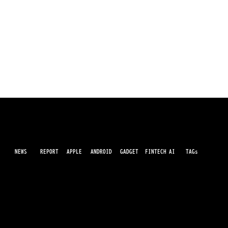
NEWS
AI
APPLE
ANDROID
GADGET
FINTECH
REPORT
TAGs
最先端のガジェット・IT・AI・FinTechの最新情報をわかりやすくお届けするWebメディアです。世の中に溢れている革新的なテクノロジーから、業界の最新トレンド、話題のプロ
ダクトレビューまで、専門知識がなくても楽しめる記事をピックアップして提供。AIの進化やキャッシュレス決済の未来、スマートデバイスの活用法など、日々進化するテクノロジ
ーの情報を精査して、あなたの生活やビジネスに役立つ情報をお届けします。