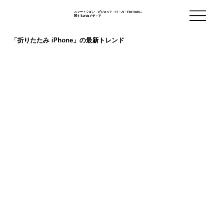
スマートフォン - ガジェット・IT・AI・FinTechに
関するWebメディア
「折りたたみ iPhone」の最新トレンド