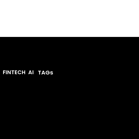
TAGs
AI
FINTECH
届けするWebメディア
I、Codex用キーパッ
Nothing、新イヤホン「E
レンド、話題のプロ
x Micro」発売
(3a)」発表 通話録音対応
プして提供。AIの進化
進化するテクノロジ
します。