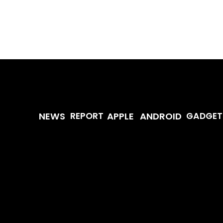
ANDROID
APPLE
NEWS
REPORT
GADGET
最先端のガジェット・IT・AI・FinTechの最新情報をわかりやすくお
Samsung、Gentle Monster
OpenA
です。世の中に溢れている革新的なテクノロジーから、業界の最新ト
らと新型AIアイウェア発表
ド「Code
ダクトレビューまで、専門知識がなくても楽しめる記事をピックアッ
やキャッシュレス決済の未来、スマートデバイスの活用法など、日々
ーの情報を精査して、あなたの生活やビジネスに役立つ情報をお届け