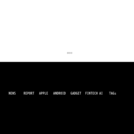
NEWS
AI
APPLE
ANDROID
GADGET
FINTECH
REPORT
TAGs
最先端のガジェット・IT・AI・FinTechの最新情報をわかりやすくお届けするWebメディアです。世の中に溢れている革新的なテクノロジーから、業界の最新トレンド、話題のプロ
ダクトレビューまで、専門知識がなくても楽しめる記事をピックアップして提供。AIの進化やキャッシュレス決済の未来、スマートデバイスの活用法など、日々進化するテクノロジ
ーの情報を精査して、あなたの生活やビジネスに役立つ情報をお届けします。
ChatGPT Images 2.0発表、推論対応の画
像生成へ進化