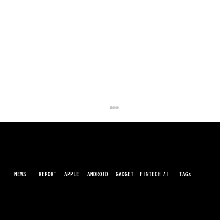
NEWS
AI
APPLE
ANDROID
GADGET
FINTECH
REPORT
TAGs
最先端のガジェット・IT・AI・FinTechの最新情報をわかりやすくお届けするWebメディアです。世の中に溢れている革新的なテクノロジーから、業界の最新トレンド、話題のプロ
ダクトレビューまで、専門知識がなくても楽しめる記事をピックアップして提供。AIの進化やキャッシュレス決済の未来、スマートデバイスの活用法など、日々進化するテクノロジ
ーの情報を精査して、あなたの生活やビジネスに役立つ情報をお届けします。