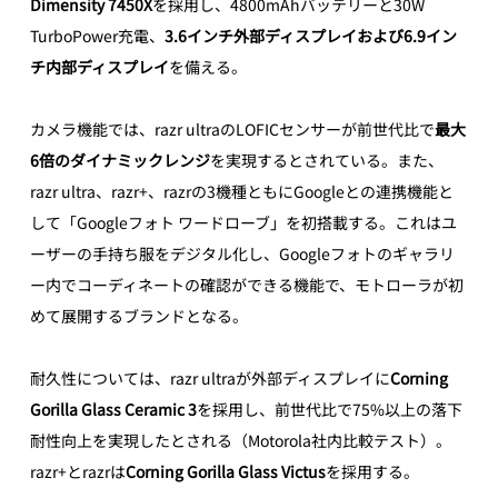
Dimensity 7450X
を採用し、4800mAhバッテリーと30W 
TurboPower充電、
3.6インチ外部ディスプレイおよび6.9イン
チ内部ディスプレイ
を備える。 
カメラ機能では、razr ultraのLOFICセンサーが前世代比で
最大
6倍のダイナミックレンジ
を実現するとされている。また、
razr ultra、razr+、razrの3機種ともにGoogleとの連携機能と
して「Googleフォト ワードローブ」を初搭載する。これはユ
ーザーの手持ち服をデジタル化し、Googleフォトのギャラリ
ー内でコーディネートの確認ができる機能で、モトローラが初
めて展開するブランドとなる。 
耐久性については、razr ultraが外部ディスプレイに
Corning 
Gorilla Glass Ceramic 3
を採用し、前世代比で75%以上の落下
耐性向上を実現したとされる（Motorola社内比較テスト）。
razr+とrazrは
Corning Gorilla Glass Victus
を採用する。 