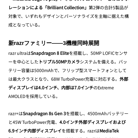
レーションによる「Brilliant Collection」
第2弾の合計5製品が
対象で、いずれもデザインとパーソナライズを主軸に据えた構
成となっている。
新razrファミリー——3機種同時展開
razr ultraは
Snapdragon 8 Elite
を搭載し、50MP LOFICセンサ
ーを中心とした
トリプル50MPカメラ
システムを備える。バッ
テリー容量は5000mAhで、フリップ型スマートフォンとして
は最大クラスとなり、68W TurboPower充電に対応する。
外部
ディスプレイは4.0インチ、内部は7.0インチ
のExtreme 
AMOLEDを採用している。 
razr+は
Snapdragon 8s Gen 3
を搭載し、4500mAhバッテリー
と45W TurboPower充電、
4.0インチ外部ディスプレイおよび
6.9インチ内部ディスプレイ
を搭載する。razrは
MediaTek 