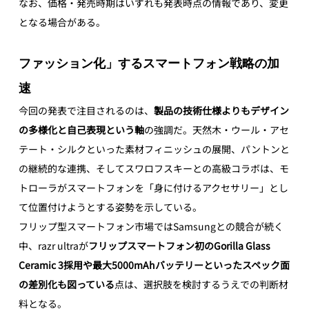
なお、価格・発売時期はいずれも発表時点の情報であり、変更
となる場合がある。
ファッション化」するスマートフォン戦略の加
速
今回の発表で注目されるのは、
製品の技術仕様よりもデザイン
の多様化と自己表現という軸
の強調だ。天然木・ウール・アセ
テート・シルクといった素材フィニッシュの展開、パントンと
の継続的な連携、そしてスワロフスキーとの高級コラボは、モ
トローラがスマートフォンを「身に付けるアクセサリー」とし
て位置付けようとする姿勢を示している。
フリップ型スマートフォン市場ではSamsungとの競合が続く
中、razr ultraが
フリップスマートフォン初のGorilla Glass 
Ceramic 3採用や最大5000mAhバッテリーといったスペック面
の差別化も図っている
点は、選択肢を検討するうえでの判断材
料となる。