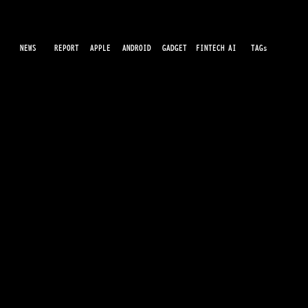
NEWS
AI
APPLE
ANDROID
GADGET
FINTECH
REPORT
TAGs
最先端のガジェット・IT・AI・FinTechの最新情報をわかりやすくお届けするWebメディアです。世の中に溢れている革新的なテクノロジーから、業界の最新トレンド、話題のプロ
ダクトレビューまで、専門知識がなくても楽しめる記事をピックアップして提供。AIの進化やキャッシュレス決済の未来、スマートデバイスの活用法など、日々進化するテクノロジ
ーの情報を精査して、あなたの生活やビジネスに役立つ情報をお届けします。
モトローラ、AI搭載の新型スマホ
「motorola edge 60」を2月20日に発売
へ
運営会社
利用規約
プライバシーポリシー
© 2026 Luidee inc. all rights reserved