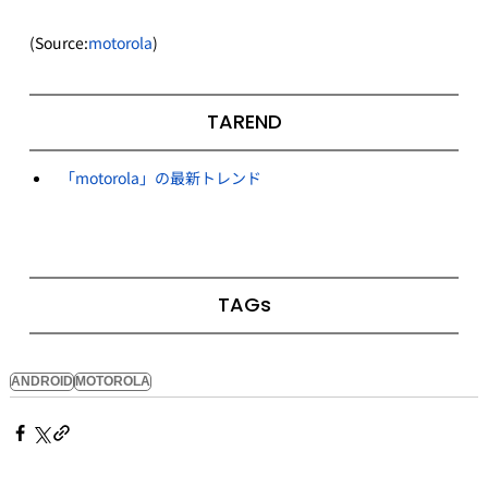
(Source:
motorola
)
TAREND
「motorola」の最新トレンド
TAGs
ANDROID
MOTOROLA