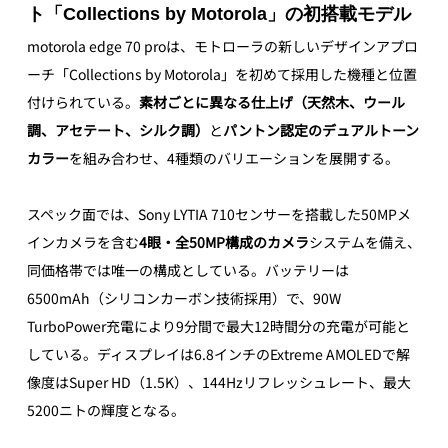
ト「Collections by Motorola」の初搭載モデル
motorola edge 70 proは、モトローラの新しいデザインアプロ
ーチ「Collections by Motorola」を初めて採用した機種と位置
付けられている。
素材ごとに異なる仕上げ（天然木、ウール
調、アセテート、シルク調）
と
パントン認定のデュアルトーン
カラー
を組み合わせ、4種類のバリエーションを展開する。 
スペック面では、Sony LYTIA 710センサーを搭載した50MPメ
インカメラを含む
4眼・全50MP構成のカメラ
システムを備え、
同価格帯では唯一の構成としている。バッテリーは
6500mAh（シリコンカーボン技術採用）で、90W 
TurboPower充電により9分間で最大12時間分の充電が可能と
している。ディスプレイは6.8インチのExtreme AMOLEDで解
像度はSuper HD（1.5K）、144Hzリフレッシュレート、最大
5200ニトの輝度となる。 