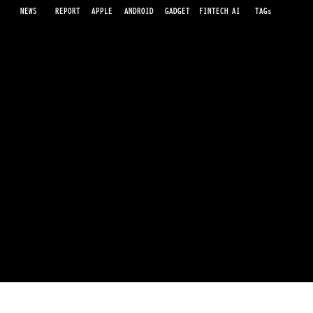
NEWS
AI
APPLE
ANDROID
GADGET
FINTECH
REPORT
TAGs
最先端のガジェット・IT・AI・FinTechの最新情報をわかりやすくお届けするWebメディアです。世の中に溢れている革新的なテクノロジーから、業界の最新トレンド、話題のプロ
ダクトレビューまで、専門知識がなくても楽しめる記事をピックアップして提供。AIの進化やキャッシュレス決済の未来、スマートデバイスの活用法など、日々進化するテクノロジ
ーの情報を精査して、あなたの生活やビジネスに役立つ情報をお届けします。
Lenovo内部ツールから判明 2026年
Motorola新機種の兆候
運営会社
利用規約
プライバシーポリシー
© 2026 Luidee inc. all rights reserved