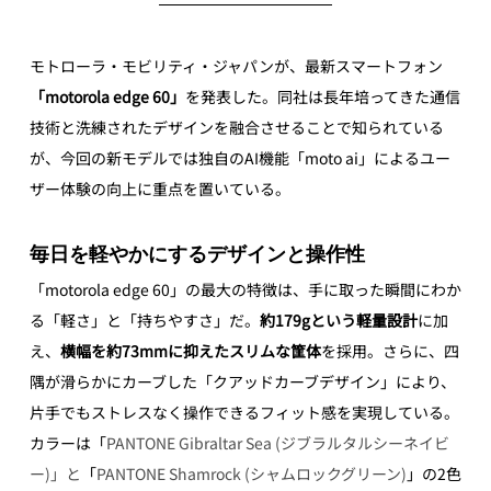
モトローラ・モビリティ・ジャパンが、最新スマートフォン
「motorola edge 60」
を発表した。同社は長年培ってきた通信
技術と洗練されたデザインを融合させることで知られている
が、今回の新モデルでは独自のAI機能「moto ai」によるユー
ザー体験の向上に重点を置いている。
毎日を軽やかにするデザインと操作性
「motorola edge 60」の最大の特徴は、手に取った瞬間にわか
る「軽さ」と「持ちやすさ」だ。
約179gという軽量設計
に加
え、
横幅を約73mmに抑えたスリムな筐体
を採用。さらに、四
隅が滑らかにカーブした「クアッドカーブデザイン」により、
片手でもストレスなく操作できるフィット感を実現している。
カラーは「
PANTONE Gibraltar Sea (ジブラルタルシーネイビ
ー)」と
「
PANTONE Shamrock (シャムロックグリーン)
」の2色