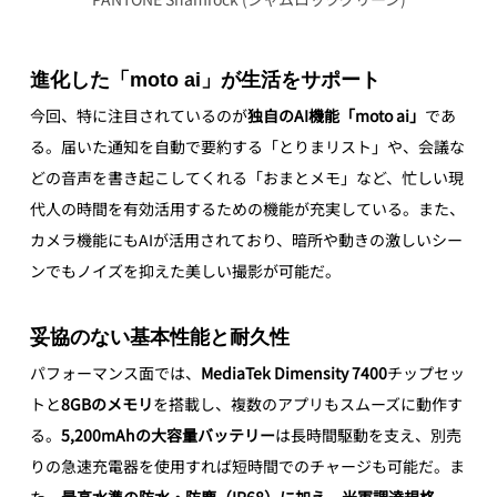
進化した「moto ai」が生活をサポート
今回、特に注目されているのが
独自のAI機能「moto ai」
であ
る。届いた通知を自動で要約する「とりまリスト」や、会議な
どの音声を書き起こしてくれる「おまとメモ」など、忙しい現
代人の時間を有効活用するための機能が充実している。また、
カメラ機能にもAIが活用されており、暗所や動きの激しいシー
ンでもノイズを抑えた美しい撮影が可能だ。
妥協のない基本性能と耐久性
パフォーマンス面では、
MediaTek Dimensity 7400
チップセッ
トと
8GBのメモリ
を搭載し、複数のアプリもスムーズに動作す
る。
5,200mAhの大容量バッテリー
は長時間駆動を支え、別売
りの急速充電器を使用すれば短時間でのチャージも可能だ。ま