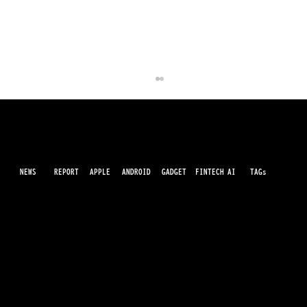
NEWS
AI
APPLE
ANDROID
GADGET
FINTECH
REPORT
TAGs
最先端のガジェット・IT・AI・FinTechの最新情報をわかりやすくお届けするWebメディアです。世の中に溢れている革新的なテクノロジーから、業界の最新トレンド、話題のプロ
ダクトレビューまで、専門知識がなくても楽しめる記事をピックアップして提供。AIの進化やキャッシュレス決済の未来、スマートデバイスの活用法など、日々進化するテクノロジ
ーの情報を精査して、あなたの生活やビジネスに役立つ情報をお届けします。
ロック画面から即アクセス、Samsung
Walletが国内対応サービスを拡充