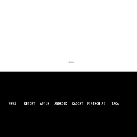
NEWS
AI
APPLE
ANDROID
GADGET
FINTECH
REPORT
TAGs
最先端のガジェット・IT・AI・FinTechの最新情報をわかりやすくお届けするWebメディアです。世の中に溢れている革新的なテクノロジーから、業界の最新トレンド、話題のプロ
ダクトレビューまで、専門知識がなくても楽しめる記事をピックアップして提供。AIの進化やキャッシュレス決済の未来、スマートデバイスの活用法など、日々進化するテクノロジ
ーの情報を精査して、あなたの生活やビジネスに役立つ情報をお届けします。
Meta、AIコーディングエージェント