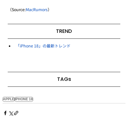
（Source:
MacRumors
）
TREND
「iPhone 18」の最新トレンド
TAGs
APPLE
IPHONE 18