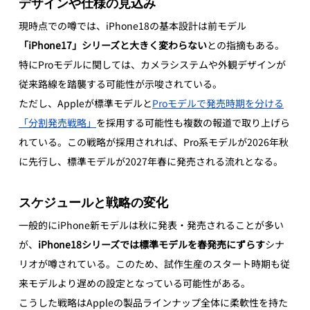
デザインや仕様の見込み
現時点での噂では、iPhone18の基本設計は前モデル
「iPhone17」シリーズと大きく変わらない
との指摘もある。
特にProモデルに関しては、カメラシステムや外観デザインが
従来路線を踏襲する可能性が示唆されている。
ただし、Appleが標準モデルと
Proモデルで発売時期を分ける
「分割発売戦略」
を採用する可能性も複数の報道で取り上げら
れている。この戦略が採用されれば、Pro系モデルが2026年秋
に先行し、標準モデルが2027年春に発売される流れとなる。
スケジュールと戦略の変化
一般的にiPhone新モデルは秋に発表・発売されることが多い
が、
iPhone18シリーズでは標準モデルを春発売にずらす
シナ
リオが噂されている。このため、試作生産のスタート時期も従
来モデルより遅めの設定となっている可能性がある。
こうした戦略はAppleの製品ラインナップ全体に柔軟性を持た