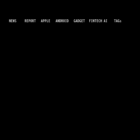
NEWS
AI
APPLE
ANDROID
GADGET
FINTECH
REPORT
TAGs
最先端のガジェット・IT・AI・FinTechの最新情報をわかりやすくお届けするWebメディアです。世の中に溢れている革新的なテクノロジーから、業界の最新トレンド、話題のプロ
ダクトレビューまで、専門知識がなくても楽しめる記事をピックアップして提供。AIの進化やキャッシュレス決済の未来、スマートデバイスの活用法など、日々進化するテクノロジ
ーの情報を精査して、あなたの生活やビジネスに役立つ情報をお届けします。
iPhone 18にも採用、TSMCが2nmプロセ
スを2025年第4四半期に量産開始
運営会社
利用規約
プライバシーポリシー
© 2026 Luidee inc. all rights reserved