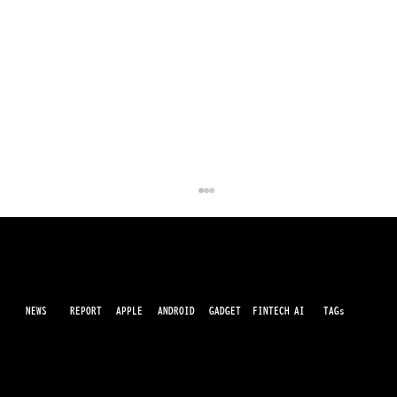
NEWS
AI
APPLE
ANDROID
GADGET
FINTECH
REPORT
TAGs
最先端のガジェット・IT・AI・FinTechの最新情報をわかりやすくお届けするWebメディアです。世の中に溢れている革新的なテクノロジーから、業界の最新トレンド、話題のプロ
ダクトレビューまで、専門知識がなくても楽しめる記事をピックアップして提供。AIの進化やキャッシュレス決済の未来、スマートデバイスの活用法など、日々進化するテクノロジ
ーの情報を精査して、あなたの生活やビジネスに役立つ情報をお届けします。