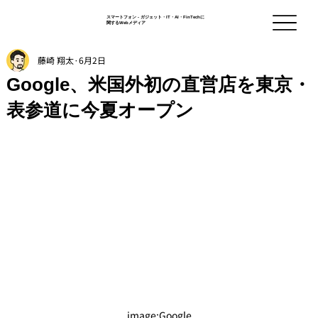
スマートフォン - ガジェット・IT・AI・FinTechに
関するWebメディア
藤崎 翔太
6月2日
Google、米国外初の直営店を東京・
表参道に今夏オープン
image:Google