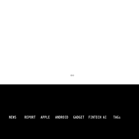
NEWS
AI
APPLE
ANDROID
GADGET
FINTECH
REPORT
TAGs
最先端のガジェット・IT・AI・FinTechの最新情報をわかりやすくお届けするWebメディアです。世の中に溢れている革新的なテクノロジーから、業界の最新トレンド、話題のプロ
ダクトレビューまで、専門知識がなくても楽しめる記事をピックアップして提供。AIの進化やキャッシュレス決済の未来、スマートデバイスの活用法など、日々進化するテクノロジ
ーの情報を精査して、あなたの生活やビジネスに役立つ情報をお届けします。