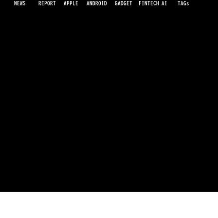
NEWS
AI
APPLE
ANDROID
GADGET
FINTECH
REPORT
TAGs
最先端のガジェット・IT・AI・FinTechの最新情報をわかりやすくお届けするWebメディアです。世の中に溢れている革新的なテクノロジーから、業界の最新トレンド、話題のプロ
ダクトレビューまで、専門知識がなくても楽しめる記事をピックアップして提供。AIの進化やキャッシュレス決済の未来、スマートデバイスの活用法など、日々進化するテクノロジ
ーの情報を精査して、あなたの生活やビジネスに役立つ情報をお届けします。
クック氏最後の決算会見、メモリ価格
「百年に一度の洪水」
運営会社
利用規約
プライバシーポリシー
© 2026 Luidee inc. all rights reserved