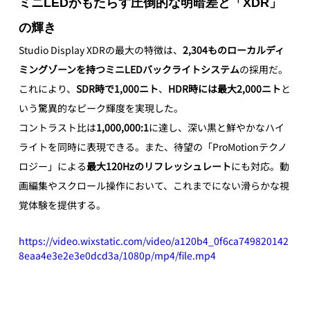
ミニLEDがもたらす圧倒的な明暗差と「XDR」
の輝き
Studio Display XDRの最大の特徴は、
2,304ものローカルディ
ミングゾーンを持つミニLEDバックライトシステム
の採用だ。
これにより、
SDR時で1,000ニト
、
HDR時には最大2,000ニト
と
いう驚異的なピーク輝度を実現した。
コントラスト比は
1,000,000:1
に達し、深い黒と鮮やかなハイ
ライトを同時に表現できる。また、待望の「ProMotionテクノ
ロジー」による
最大120Hzのリフレッシュレート
にも対応。動
画編集やスクロール操作において、これまでにない滑らかな視
覚体験を提供する。
https://video.wixstatic.com/video/a120b4_0f6ca749820142
8eaa4e3e2e3e0dcd3a/1080p/mp4/file.mp4