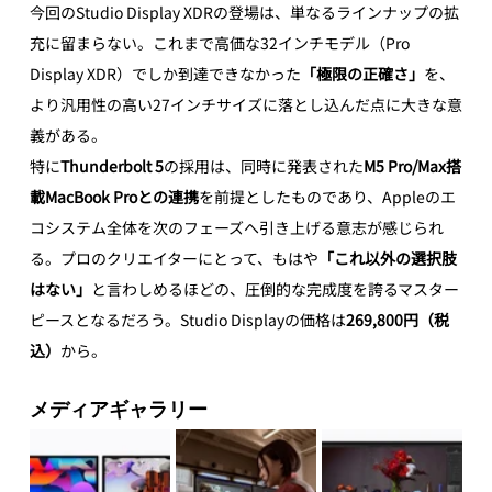
今回のStudio Display XDRの登場は、単なるラインナップの拡
充に留まらない。これまで高価な32インチモデル（Pro 
Display XDR）でしか到達できなかった
「極限の正確さ」
を、
より汎用性の高い27インチサイズに落とし込んだ点に大きな意
義がある。
特に
Thunderbolt 5
の採用は、同時に発表された
M5 Pro/Max搭
載MacBook Proとの連携
を前提としたものであり、Appleのエ
コシステム全体を次のフェーズへ引き上げる意志が感じられ
る。プロのクリエイターにとって、もはや
「これ以外の選択肢
はない」
と言わしめるほどの、圧倒的な完成度を誇るマスター
ピースとなるだろう。Studio Displayの価格は
269,800円（税
込）
から。
メディアギャラリー