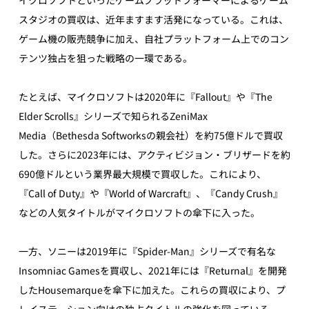
スタジオの買収は、近年ますます活発になっている。これは、
ゲーム機の販売競争に加え、自社プラットフォーム上でのコン
テンツ独占を狙った戦略の一環である。
たとえば、マイクロソフトは2020年に『Fallout』や『The 
Elder Scrolls』シリーズで知られるZeniMax 
Media（Bethesda Softworksの親会社）を約75億ドルで買収
した。さらに2023年には、アクティビジョン・ブリザードを約
690億ドルという業界最大規模で買収した。これにより、
『Call of Duty』や『World of Warcraft』、『Candy Crush』
などの人気タイトルがマイクロソフトの傘下に入った。
一方、ソニーは2019年に『Spider-Man』シリーズで有名な
Insomniac Gamesを買収し、2021年には『Returnal』を開発
したHousemarqueを傘下に加えた。これらの買収により、プ
レイステーション向けの独占タイトルの強化を図っている。