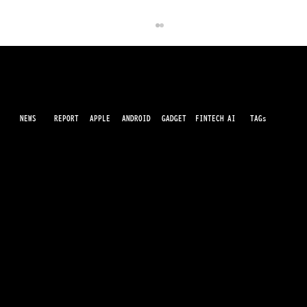
NEWS
AI
APPLE
ANDROID
GADGET
FINTECH
REPORT
TAGs
最先端のガジェット・IT・AI・FinTechの最新情報をわかりやすくお届けするWebメディアです。世の中に溢れている革新的なテクノロジーから、業界の最新トレンド、話題のプロ
ダクトレビューまで、専門知識がなくても楽しめる記事をピックアップして提供。AIの進化やキャッシュレス決済の未来、スマートデバイスの活用法など、日々進化するテクノロジ
ーの情報を精査して、あなたの生活やビジネスに役立つ情報をお届けします。
Instagram、待望のiPad版アプリをリリー
ス