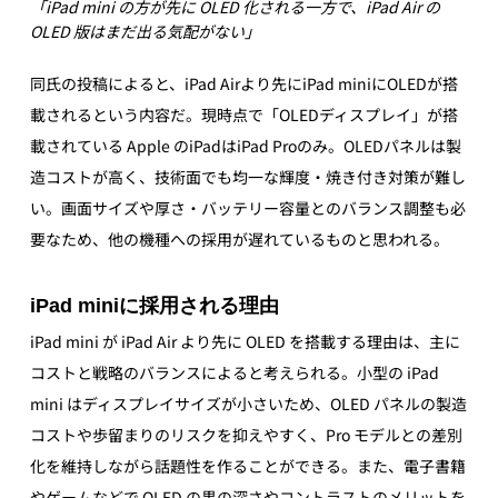
「iPad mini の方が先に OLED 化される一方で、iPad Air の 
OLED 版はまだ出る気配がない」
同氏の投稿によると、iPad Airより先にiPad miniにOLEDが搭
載されるという内容だ。現時点で「OLEDディスプレイ」が搭
載されている Apple のiPadはiPad Proのみ。OLEDパネルは製
造コストが高く、技術面でも均一な輝度・焼き付き対策が難し
い。画面サイズや厚さ・バッテリー容量とのバランス調整も必
要なため、他の機種への採用が遅れているものと思われる。
iPad miniに採用される理由
iPad mini が iPad Air より先に OLED を搭載する理由は、主に
コストと戦略のバランスによると考えられる。小型の iPad 
mini はディスプレイサイズが小さいため、OLED パネルの製造
コストや歩留まりのリスクを抑えやすく、Pro モデルとの差別
化を維持しながら話題性を作ることができる。また、電子書籍
やゲームなどで OLED の黒の深さやコントラストのメリットを