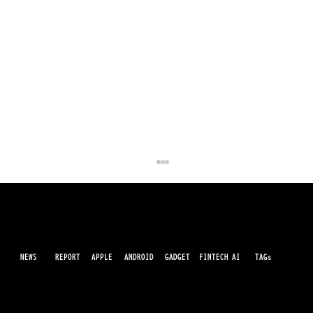
NEWS
AI
APPLE
ANDROID
GADGET
FINTECH
REPORT
TAGs
最先端のガジェット・IT・AI・FinTechの最新情報をわかりやすくお届けするWebメディアです。世の中に溢れている革新的なテクノロジーから、業界の最新トレンド、話題のプロ
ダクトレビューまで、専門知識がなくても楽しめる記事をピックアップして提供。AIの進化やキャッシュレス決済の未来、スマートデバイスの活用法など、日々進化するテクノロジ
ーの情報を精査して、あなたの生活やビジネスに役立つ情報をお届けします。