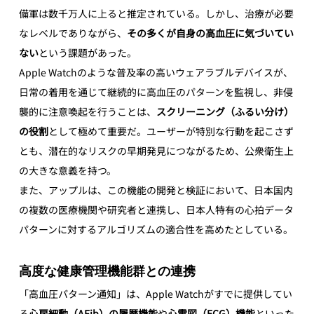
備軍は数千万人に上ると推定されている。しかし、治療が必要
なレベルでありながら、
その多くが自身の高血圧に気づいてい
ない
という課題があった。
Apple Watchのような普及率の高いウェアラブルデバイスが、
日常の着用を通じて継続的に高血圧のパターンを監視し、非侵
襲的に注意喚起を行うことは、
スクリーニング（ふるい分け）
の役割
として極めて重要だ。ユーザーが特別な行動を起こさず
とも、潜在的なリスクの早期発見につながるため、公衆衛生上
の大きな意義を持つ。
また、アップルは、この機能の開発と検証において、日本国内
の複数の医療機関や研究者と連携し、日本人特有の心拍データ
パターンに対するアルゴリズムの適合性を高めたとしている。
高度な健康管理機能群との連携
「高血圧パターン通知」は、Apple Watchがすでに提供してい
る
心房細動（AFib）の履歴機能
や
心電図（ECG）機能
といった