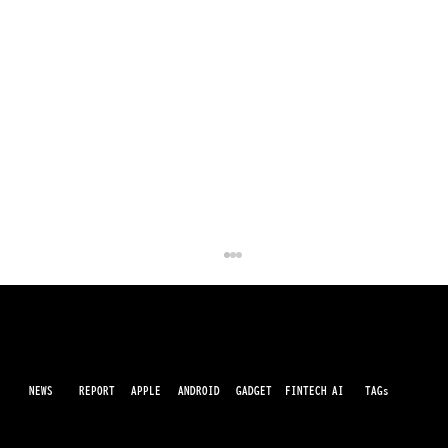
NEWS
AI
APPLE
ANDROID
GADGET
FINTECH
REPORT
TAGs
最先端のガジェット・IT・AI・FinTechの最新情報をわかりやすくお届けするWebメディアです。世の中に溢れている革新的なテクノロジーから、業界の最新トレンド、話題のプロ
ダクトレビューまで、専門知識がなくても楽しめる記事をピックアップして提供。AIの進化やキャッシュレス決済の未来、スマートデバイスの活用法など、日々進化するテクノロジ
ーの情報を精査して、あなたの生活やビジネスに役立つ情報をお届けします。