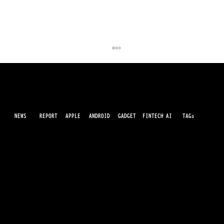
NEWS
AI
APPLE
ANDROID
GADGET
FINTECH
REPORT
TAGs
最先端のガジェット・IT・AI・FinTechの最新情報をわかりやすくお届けするWebメディアです。世の中に溢れている革新的なテクノロジーから、業界の最新トレンド、話題のプロ
ダクトレビューまで、専門知識がなくても楽しめる記事をピックアップして提供。AIの進化やキャッシュレス決済の未来、スマートデバイスの活用法など、日々進化するテクノロジ
ーの情報を精査して、あなたの生活やビジネスに役立つ情報をお届けします。
シャープ、新型スマホ「AQUOS wish6」
発表 視認性と防犯機能を強化