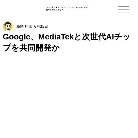
スマートフォン - ガジェット・IT・AI・FinTechに
関するWebメディア
藤崎 翔太
6月25日
Google、MediaTekと次世代AIチッ
プを共同開発か