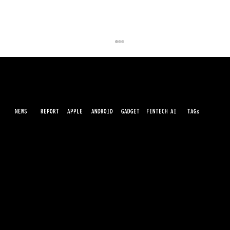
NEWS
AI
APPLE
ANDROID
GADGET
FINTECH
REPORT
TAGs
最先端のガジェット・IT・AI・FinTechの最新情報をわかりやすくお届けするWebメディアです。世の中に溢れている革新的なテクノロジーから、業界の最新トレンド、話題のプロ
ダクトレビューまで、専門知識がなくても楽しめる記事をピックアップして提供。AIの進化やキャッシュレス決済の未来、スマートデバイスの活用法など、日々進化するテクノロジ
ーの情報を精査して、あなたの生活やビジネスに役立つ情報をお届けします。
Anthropic、Claude Opus 4.7発表 推論
とコーディング性能強化