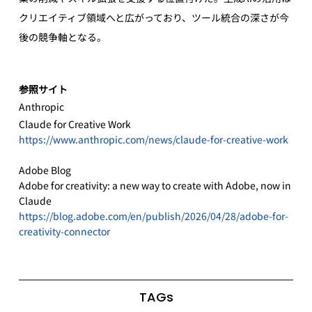
クリエイティブ領域へと広がっており、ツール統合の深さが今
後の競争軸となる。
参照サイト
Anthropic
Claude for Creative Work
https://www.anthropic.com/news/claude-for-creative-work
Adobe Blog
Adobe for creativity: a new way to create with Adobe, now in 
Claude
https://blog.adobe.com/en/publish/2026/04/28/adobe-for-
creativity-connector
TAGs