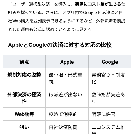
「ユーザー選択型決済」を導入し、
実際にコスト差が生じる
仕
組みを採っている。さらに、アプリ内でGoogle Play決済と自
社Web購入を並列表示できるようにするなど、外部決済を前提
とした運用も公式に認めているように見える。
AppleとGoogleの決済に対する対応の比較
観点
Apple
Google
規制対応の姿勢
最小限・形式重
実務寄り・制度
視
化
外部決済の経済
ほぼ差が出ない
数％だが実差あ
性
り
Web誘導
極めて消極的
明確に許容
狙い
自社決済防衛
エコシステム維
持