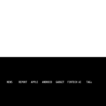
NEWS
AI
APPLE
ANDROID
GADGET
FINTECH
REPORT
TAGs
最先端のガジェット・IT・AI・FinTechの最新情報をわかりやすくお届けするWebメディアです。世の中に溢れている革新的なテクノロジーから、業界の最新トレンド、話題のプロ
ダクトレビューまで、専門知識がなくても楽しめる記事をピックアップして提供。AIの進化やキャッシュレス決済の未来、スマートデバイスの活用法など、日々進化するテクノロジ
ーの情報を精査して、あなたの生活やビジネスに役立つ情報をお届けします。