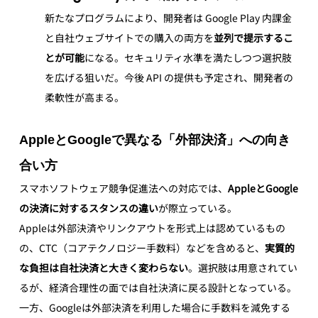
新たなプログラムにより、開発者は Google Play 内課金
と自社ウェブサイトでの購入の両方を
並列で提示するこ
とが可能
になる。セキュリティ水準を満たしつつ選択肢
を広げる狙いだ。今後 API の提供も予定され、開発者の
柔軟性が高まる。
AppleとGoogleで異なる「外部決済」への向き
合い方
スマホソフトウェア競争促進法への対応では、
AppleとGoogle
の決済に対するスタンスの違い
が際立っている。
Appleは外部決済やリンクアウトを形式上は認めているもの
の、CTC（コアテクノロジー手数料）などを含めると、
実質的
な負担は自社決済と大きく変わらない
。選択肢は用意されてい
るが、経済合理性の面では自社決済に戻る設計となっている。
一方、Googleは外部決済を利用した場合に手数料を減免する