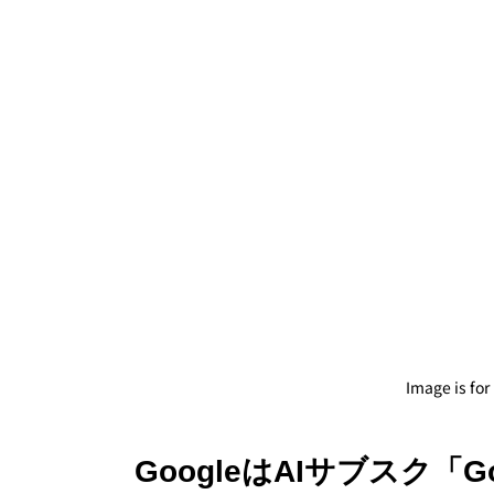
Image is for
GoogleはAIサブスク「Go