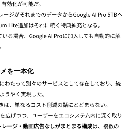
認・有効化が可能だ。
レージがそれまでのデータからGoogle AI Pro 5TBへ
ium Lite追加はそれに続く特典拡充となる。 
ている場合、Google AI Proに加入しても自動的に解
。
ンタメを一本化
iumは長年にわたって別々のサービスとして存在しており、統
ようやく実現した。
動きは、単なるコスト削減の話にとどまらない。
入動機を広げつつ、ユーザーをエコシステム内に深く取り
・ストレージ・動画広告なしがまとまる構成
は、複数の