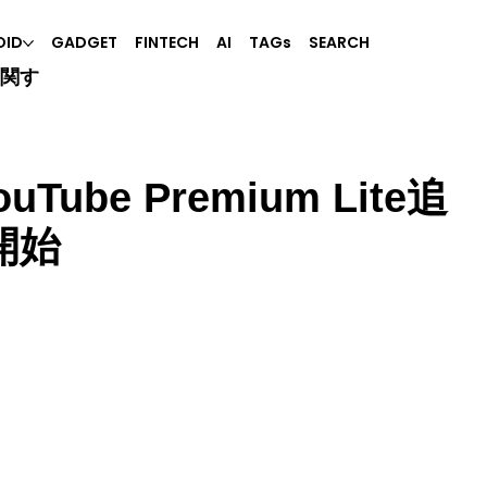
OID
GADGET
FINTECH
AI
TAGs
SEARCH
に関す
ouTube Premium Lite追
開始