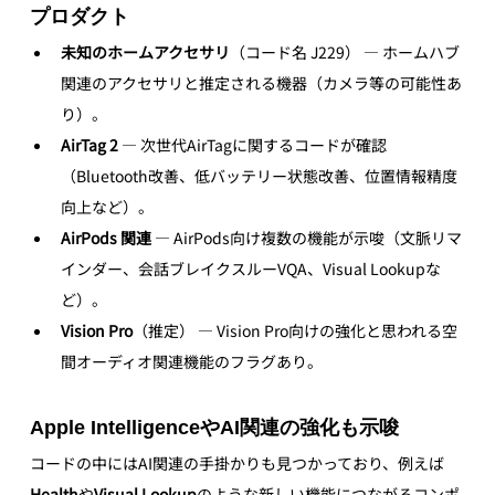
プロダクト
未知のホームアクセサリ
（コード名 J229） — ホームハブ
関連のアクセサリと推定される機器（カメラ等の可能性あ
り）。
AirTag 2 
— 次世代AirTagに関するコードが確認
（Bluetooth改善、低バッテリー状態改善、位置情報精度
向上など）。
AirPods 関連
 — AirPods向け複数の機能が示唆（文脈リマ
インダー、会話ブレイクスルーVQA、Visual Lookupな
ど）。
Vision Pro
（推定） — Vision Pro向けの強化と思われる空
間オーディオ関連機能のフラグあり。
Apple IntelligenceやAI関連の強化も示唆
コードの中にはAI関連の手掛かりも見つかっており、例えば
Health
や
Visual Lookup
のような新しい機能につながるコンポ