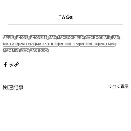
TAGs
APPLE
IPHONE
IPHONE 17
MAC
MACBOOK PRO
MACBOOK AIR
IPAD
IPAD AIR
IPAD PRO
MAC STUDIO
IPHONE 17e
IPHONE 16
IPAD MINI
MAC MINI
IMAC
MACBOOK
関連記事
すべて表示