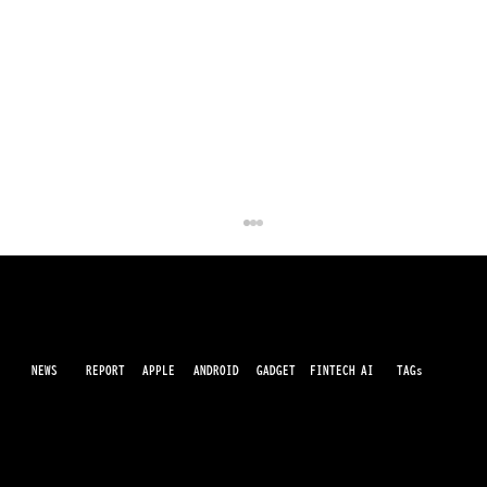
NEWS
AI
APPLE
ANDROID
GADGET
FINTECH
REPORT
TAGs
最先端のガジェット・IT・AI・FinTechの最新情報をわかりやすくお届けするWebメディアです。世の中に溢れている革新的なテクノロジーから、業界の最新トレンド、話題のプロ
ダクトレビューまで、専門知識がなくても楽しめる記事をピックアップして提供。AIの進化やキャッシュレス決済の未来、スマートデバイスの活用法など、日々進化するテクノロジ
ーの情報を精査して、あなたの生活やビジネスに役立つ情報をお届けします。
クック氏最後の決算会見、メモリ価格