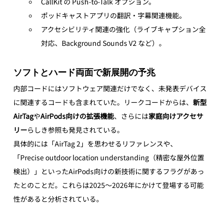
CallKit の Push-to-Talk オプション。
ポッドキャストアプリの翻訳・字幕関連機能。
アクセシビリティ関連の強化（ライブキャプション全
対応、Background Sounds V2 など）。
ソフトとハード両面で新展開の予兆
内部コードにはソフトウェア関連だけでなく、未発表デバイス
に関連するコードも含まれていた。リークコードからは、
新型
AirTag
や
AirPods向けの拡張機能
、さらには
家庭向けアクセサ
リー
らしき参照も発見されている。
具体的には「AirTag 2」を思わせるリファレンスや、
「Precise outdoor location understanding（精密な屋外位置
検出）」といったAirPods向けの新技術に関するフラグがあっ
たとのことだ。これらは2025〜2026年にかけて登場する可能
性があると分析されている。