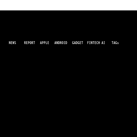
NEWS
AI
APPLE
ANDROID
GADGET
FINTECH
REPORT
TAGs
最先端のガジェット・IT・AI・FinTechの最新情報をわかりやすくお届けするWebメディアです。世の中に溢れている革新的なテクノロジーから、業界の最新トレンド、話題のプロ
ダクトレビューまで、専門知識がなくても楽しめる記事をピックアップして提供。AIの進化やキャッシュレス決済の未来、スマートデバイスの活用法など、日々進化するテクノロジ
ーの情報を精査して、あなたの生活やビジネスに役立つ情報をお届けします。
Anthropic、Claude向けWeb検索機能を正式リリ
ース
運営会社