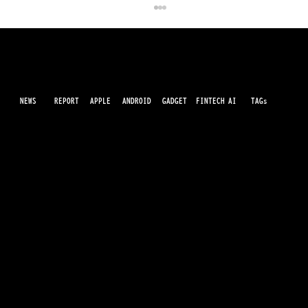
NEWS
AI
APPLE
ANDROID
GADGET
FINTECH
REPORT
TAGs
最先端のガジェット・IT・AI・FinTechの最新情報をわかりやすくお届けするWebメディアです。世の中に溢れている革新的なテクノロジーから、業界の最新トレンド、話題のプロ
ダクトレビューまで、専門知識がなくても楽しめる記事をピックアップして提供。AIの進化やキャッシュレス決済の未来、スマートデバイスの活用法など、日々進化するテクノロジ
ーの情報を精査して、あなたの生活やビジネスに役立つ情報をお届けします。
クック氏最後の決算会見、メモリ価格
「百年に一度の洪水」