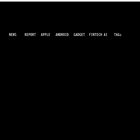
NEWS
AI
APPLE
ANDROID
GADGET
FINTECH
REPORT
TAGs
最先端のガジェット・IT・AI・FinTechの最新情報をわかりやすくお届けするWebメディアです。世の中に溢れている革新的なテクノロジーから、業界の最新トレンド、話題のプロ
ダクトレビューまで、専門知識がなくても楽しめる記事をピックアップして提供。AIの進化やキャッシュレス決済の未来、スマートデバイスの活用法など、日々進化するテクノロジ
ーの情報を精査して、あなたの生活やビジネスに役立つ情報をお届けします。
シャープ、新型スマホ「AQUOS wish6」
発表 視認性と防犯機能を強化
運営会社
利用規約