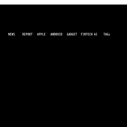
NEWS
AI
APPLE
ANDROID
GADGET
FINTECH
REPORT
TAGs
最先端のガジェット・IT・AI・FinTechの最新情報をわかりやすくお届けするWebメディアです。世の中に溢れている革新的なテクノロジーから、業界の最新トレンド、話題のプロ
ダクトレビューまで、専門知識がなくても楽しめる記事をピックアップして提供。AIの進化やキャッシュレス決済の未来、スマートデバイスの活用法など、日々進化するテクノロジ
ーの情報を精査して、あなたの生活やビジネスに役立つ情報をお届けします。
Pixel 11予約開始は発表8時間前 日本は12
日23時から
運営会社