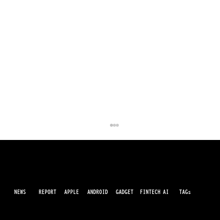
NEWS
AI
APPLE
ANDROID
GADGET
FINTECH
REPORT
TAGs
最先端のガジェット・IT・AI・FinTechの最新情報をわかりやすくお届けするWebメディアです。世の中に溢れている革新的なテクノロジーから、業界の最新トレンド、話題のプロ
ダクトレビューまで、専門知識がなくても楽しめる記事をピックアップして提供。AIの進化やキャッシュレス決済の未来、スマートデバイスの活用法など、日々進化するテクノロジ
ーの情報を精査して、あなたの生活やビジネスに役立つ情報をお届けします。