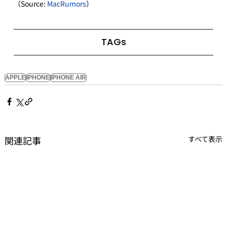
（Source: 
MacRumors
）
TAGs
APPLE
IPHONE
IPHONE AIR
関連記事
すべて表示