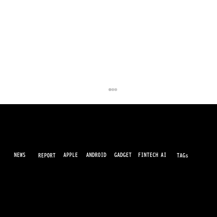
NEWS
AI
APPLE
ANDROID
GADGET
FINTECH
REPORT
TAGs
最先端のガジェット・IT・AI・FinTechの最新情報をわかりやすくお届けするWebメディアです。世の中に溢れている革新的なテクノロジーから、業界の最新トレンド、話題のプロ
ダクトレビューまで、専門知識がなくても楽しめる記事をピックアップして提供。AIの進化やキャッシュレス決済の未来、スマートデバイスの活用法など、日々進化するテクノロジ
ーの情報を精査して、あなたの生活やビジネスに役立つ情報をお届けします。
クック氏最後の決算会見、メモリ価格
「百年に一度の洪水」