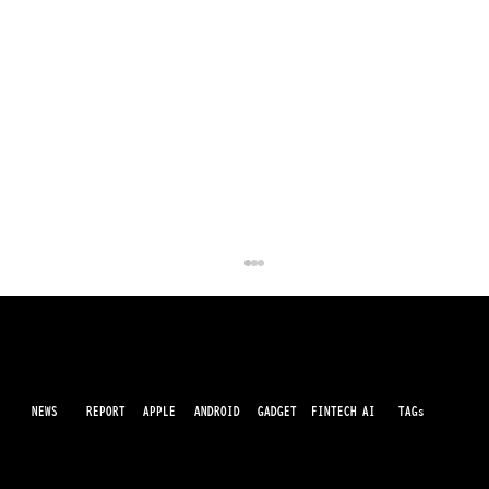
NEWS
AI
APPLE
ANDROID
GADGET
FINTECH
REPORT
TAGs
最先端のガジェット・IT・AI・FinTechの最新情報をわかりやすくお届けするWebメディアです。世の中に溢れている革新的なテクノロジーから、業界の最新トレンド、話題のプロ
ダクトレビューまで、専門知識がなくても楽しめる記事をピックアップして提供。AIの進化やキャッシュレス決済の未来、スマートデバイスの活用法など、日々進化するテクノロジ
ーの情報を精査して、あなたの生活やビジネスに役立つ情報をお届けします。